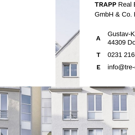
TRAPP
Real 
GmbH & Co.
Gustav-K
A
44309 D
0231 216
T
info@tre
E