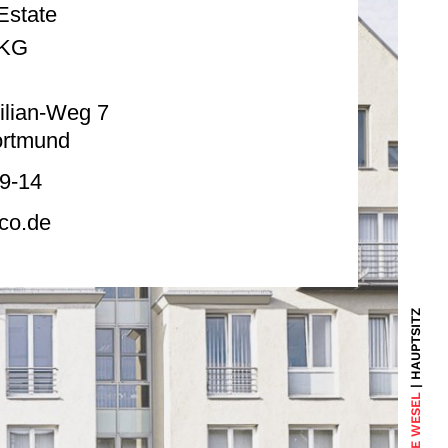
Estate
 KG
ilian-Weg 7
ortmund
9-14
-co.de
| HAUPTSITZ