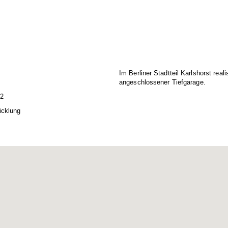
Im Berliner Stadtteil Karlshorst re
angeschlossener Tiefgarage.
12
icklung